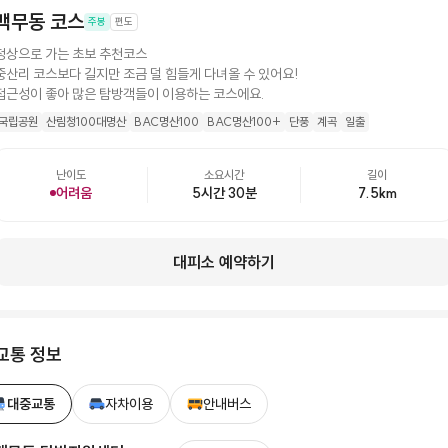
백무동 코스
주봉
편도
정상으로 가는 초보 추천코스
중산리 코스보다 길지만 조금 덜 힘들게 다녀올 수 있어요!
접근성이 좋아 많은 탐방객들이 이용하는 코스에요.
국립공원
산림청100대명산
BAC명산100
BAC명산100+
단풍
계곡
일출
난이도
소요시간
길이
어려움
5시간 30분
7.5
km
대피소 예약하기
교통 정보
대중교통
자차이용
안내버스