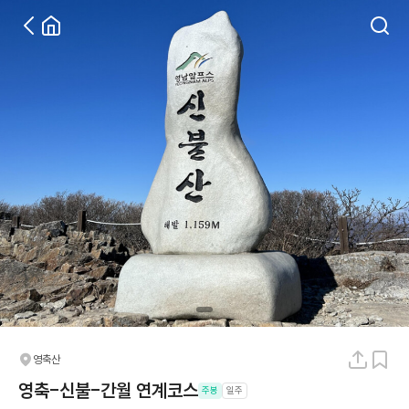
영축산
영축-신불-간월 연계코스
주봉
일주