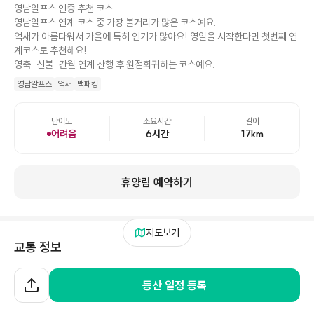
영남알프스 인증 추천 코스
영남알프스 연계 코스 중 가장 볼거리가 많은 코스예요.
억새가 아름다워서 가을에 특히 인기가 많아요! 영알을 시작한다면 첫번째 연
계코스로 추천해요!
영축-신불-간월 연계 산행 후 원점회귀하는 코스예요.
영남알프스
억새
백패킹
난이도
소요시간
길이
어려움
6시간
17
km
휴양림 예약하기
지도보기
교통 정보
대중교통
자차이용
안내버스
등산 일정 등록