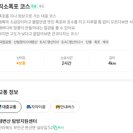
직소폭포 코스
주봉
편도
폭포를 지나 정상으로 가는 대표 코스
내륙의 소금강이라고 불릴만큼 멋진 폭포와 호수를 끼고 지루할 틈 없이 오르다보면 서
해바다와 암릉이 만들어내는 절경을 볼 수 있어요.
하지만 고도가 낮다고 얕잡아보면 큰코다치는 코스!
국립공원
산림청100대명산
BAC명산100
BAC명산100+
단풍
폭포
계곡
난이도
소요시간
길이
보통
2시간
4
km
교통 정보
대중교통
자차이용
안내버스
내변산 탐방지원센터
전라북도 부안군 변산면 실상길 52
복사