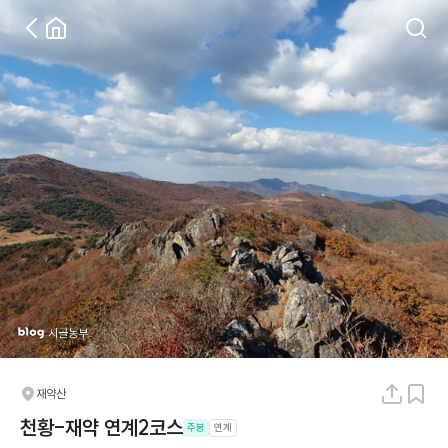
재약산
천황-재약 연계2코스
주봉
연계