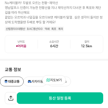
No케이블카! 두발로 오르는 천황-재약산
영남알프스 인증이 가능한 천황산을 지나 재약산까지 다녀온 후 폭포와 계단
길을 따라 하산해요.
끝없는 오르막과 너덜길을 오르다보면 케이블카 탈껄...싶은 생각이 들지만 정
상에 도착했을땐 두배로 뿌듯 할 거에요!
산림청100대명산
BAC명산100
억새
폭포
계곡
난이도
소요시간
길이
어려움
6시간
12.5
km
교통 정보
지도보기
대중교통
자차이용
안내버스
표충사
등산 일정 등록
경상남도 밀양시 단장면 구천리 25-1
복사