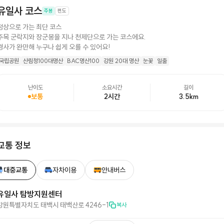
유일사 코스
주봉
편도
정상으로 가는 최단 코스
주목 군락지와 장군봉을 지나 천제단으로 가는 코스에요.
경사가 완만해 누구나 쉽게 오를 수 있어요!
국립공원
산림청100대명산
BAC명산100
강원 20대 명산
눈꽃
일출
난이도
소요시간
길이
보통
2시간
3.5
km
교통 정보
대중교통
자차이용
안내버스
유일사 탐방지원센터
강원특별자치도 태백시 태백산로 4246-1
복사