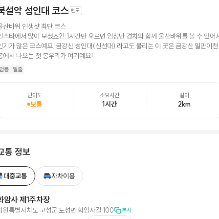
북설악 성인대 코스
편도
울산바위 인생샷 최단 코스
인스타에서 많이 보셨죠?! 1시간만 오르면 엄청난 경치와 함께 울산바위를 볼 수 있어
인기가 많은 코스예요. 금강산 성인대(신선대) 라고도 불리는 이 곳은 금강산 일만이천
봉에서 나오는 첫 봉우리가 여기예요!
암릉
일출
난이도
소요시간
길이
보통
1시간
2
km
교통 정보
대중교통
자차이용
화암사 제1주차장
강원특별자치도 고성군 토성면 화암사길 100
복사