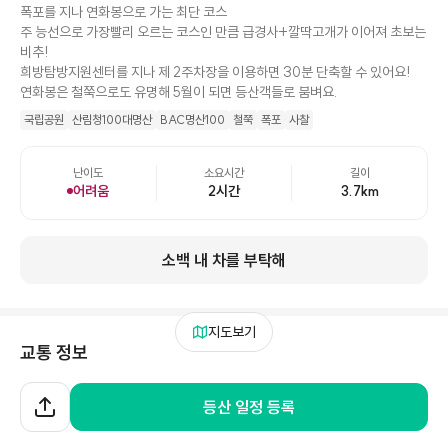
폭포를 지나 연화봉으로 가는 최단 코스
주 능선으로 가장빨리 오르는 코스인 만큼 급경사+깔딱고개가 이어져 초보는
비추!
희방탐방지원센터를 지나 제 2주차장을 이용하면 30분 단축할 수 있어요!
연화봉은 철쭉으로도 유명해 5월이 되면 등산객들로 붐벼요.
국립공원
산림청100대명산
BAC명산100
철쭉
폭포
사찰
난이도
소요시간
길이
어려움
2시간
3.7
km
소백 내 차를 부탁해
지도보기
교통 정보
대중교통
자차이용
등산 일정 등록