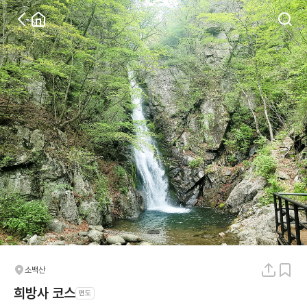
소백산
희방사 코스
편도