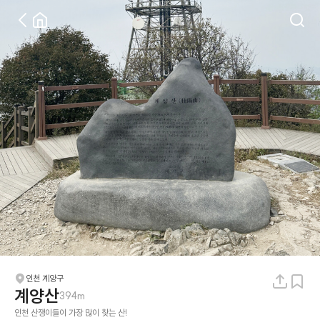
인천 계양구
계양산
394m
인천 산쟁이들이 가장 많이 찾는 산!