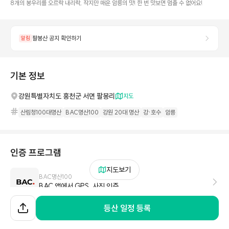
8개의 봉우리를 오르락 내리락, 작지만 매운 암릉의 맛! 한 번 맛보면 멈출 수 없어요!
팔봉산 공지 확인하기
알림
기본 정보
강원특별자치도 홍천군 서면 팔봉리
지도
산림청100대명산
BAC명산100
강원 20대 명산
강·호수
암릉
인증 프로그램
지도보기
BAC명산100
BAC 앱에서 GPS, 사진 인증
산림청100대명산
등산 일정 등록
하이킹 트래커 구매 후 자율 인증