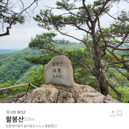
강원 홍천군
팔봉산
328m
암릉쟁이들의 놀이동산 a.k.a 팔봉랜드!