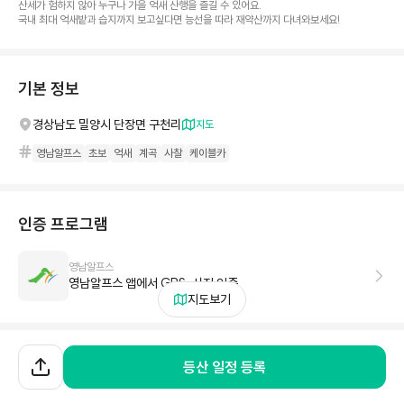
산세가 험하지 않아 누구나 가을 억새 산행을 즐길 수 있어요.
국내 최대 억새밭과 습지까지 보고싶다면 능선을 따라 재약산까지 다녀와보세요!
기본 정보
경상남도 밀양시 단장면 구천리
지도
영남알프스
초보
억새
계곡
사찰
케이블카
인증 프로그램
영남알프스
영남알프스 앱에서 GPS, 사진 인증
지도보기
천황산
날씨
등산 일정 등록