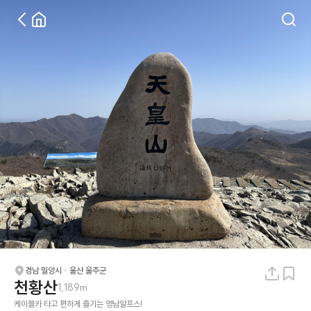
경남 밀양시 · 울산 울주군
천황산
1,189m
케이블카 타고 편하게 즐기는 영남알프스!