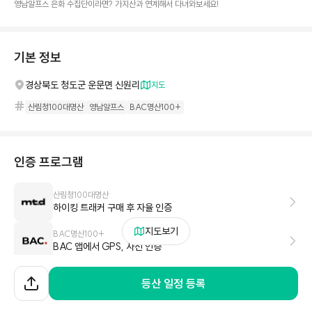
영남알프스 은화 수집단이라면? 가지산과 연계해서 다녀와보세요!
기본 정보
경상북도 청도군 운문면 신원리
지도
산림청100대명산
영남알프스
BAC명산100+
인증 프로그램
산림청100대명산
하이킹 트래커 구매 후 자율 인증
지도보기
BAC명산100+
BAC 앱에서 GPS, 사진 인증
영남알프스
등산 일정 등록
영남알프스 앱에서 GPS, 사진 인증