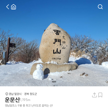
경남 밀양시 · 경북 청도군
운문산
1,195m
영남알프스 9봉 중 최고 난이도로 꼽히는 산!