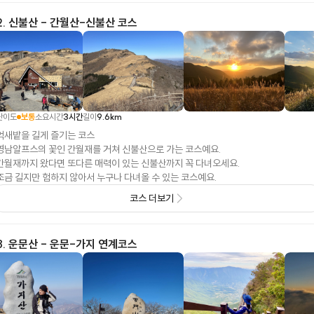
2
.
신불산 - 간월산-신불산 코스
난이도
보통
소요시간
3시간
길이
9.6
km
억새밭을 길게 즐기는 코스
영남알프스의 꽃인 간월재를 거쳐 신불산으로 가는 코스예요.
간월재까지 왔다면 또다른 매력이 있는 신불산까지 꼭 다녀오세요.
조금 길지만 험하지 않아서 누구나 다녀올 수 있는 코스예요.
코스 더보기
3
.
운문산 - 운문-가지 연계코스