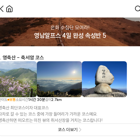
은화 수집단 모여라!
영남알프스 4일 완성 속성반
5
.
영축산 - 축서암 코스
난이도
보통
소요시간
1시간 30분
길이
2.7
km
영축산 최단코스이자 대표코스
자차로 갈 수 있는 코스 중에 가장 들머리가 가까운 코스예요.
영축산하면 떠오르는 미친 뷰의 취서산장을 거치는 코스랍니다!
코스 더보기